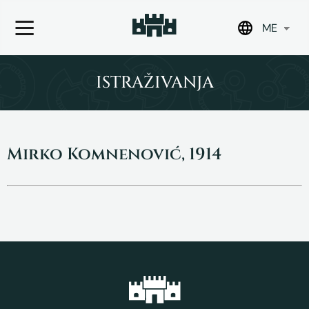
ME
Skip
to
ISTRAŽIVANJA
content
Mirko Komnenović, 1914