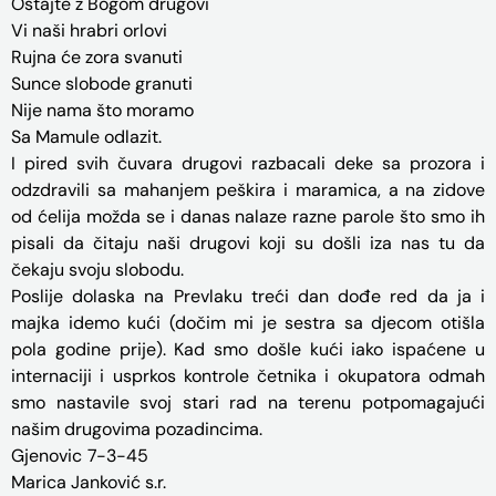
Ostajte z Bogom drugovi
Vi naši hrabri orlovi
Rujna će zora svanuti
Sunce slobode granuti
Nije nama što moramo
Sa Mamule odlazit.
I pired svih čuvara drugovi razbacali deke sa prozora i
odzdravili sa mahanjem peškira i maramica, a na zidove
od ćelija možda se i danas nalaze razne parole što smo ih
pisali da čitaju naši drugovi koji su došli iza nas tu da
čekaju svoju slobodu.
Poslije dolaska na Prevlaku treći dan dođe red da ja i
majka idemo kući (dočim mi je sestra sa djecom otišla
pola godine prije). Kad smo došle kući iako ispaćene u
internaciji i usprkos kontrole četnika i okupatora odmah
smo nastavile svoj stari rad na terenu potpomagajući
našim drugovima pozadincima.
Gjenovic 7-3-45
Marica Janković s.r.