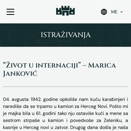
ME
Skip
to
ISTRAŽIVANJA
content
“Život u internaciji” – Marica
Janković
04. avgusta 1942. godine opkoliše nam kuću karabinjeri i
narediše da se trpamo u kamion za Herceg Novi. Pošto mi
je majka bila u 61. godini tako nju ostaviše kući a mene sa
sestrom strpaše u kamion i povedxoše za Zeleniku, a
kasnije u Herceg novi u zatvor. Drugog dana došla je naša