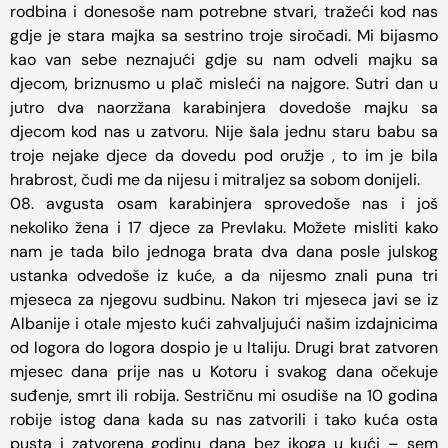
rodbina i donesoše nam potrebne stvari, tražeći kod nas
gdje je stara majka sa sestrino troje siročadi. Mi bijasmo
kao van sebe neznajući gdje su nam odveli majku sa
djecom, briznusmo u plač misleći na najgore. Sutri dan u
jutro dva naorzžana karabinjera dovedoše majku sa
djecom kod nas u zatvoru. Nije šala jednu staru babu sa
troje nejake djece da dovedu pod oružje , to im je bila
hrabrost, čudi me da nijesu i mitraljez sa sobom donijeli.
08. avgusta osam karabinjera sprovedoše nas i još
nekoliko žena i 17 djece za Prevlaku. Možete misliti kako
nam je tada bilo jednoga brata dva dana posle julskog
ustanka odvedoše iz kuće, a da nijesmo znali puna tri
mjeseca za njegovu sudbinu. Nakon tri mjeseca javi se iz
Albanije i otale mjesto kući zahvaljujući našim izdajnicima
od logora do logora dospio je u Italiju. Drugi brat zatvoren
mjesec dana prije nas u Kotoru i svakog dana očekuje
suđenje, smrt ili robija. Sestričnu mi osudiše na 10 godina
robije istog dana kada su nas zatvorili i tako kuća osta
pusta i zatvorena godinu dana bez ikoga u kući – sem