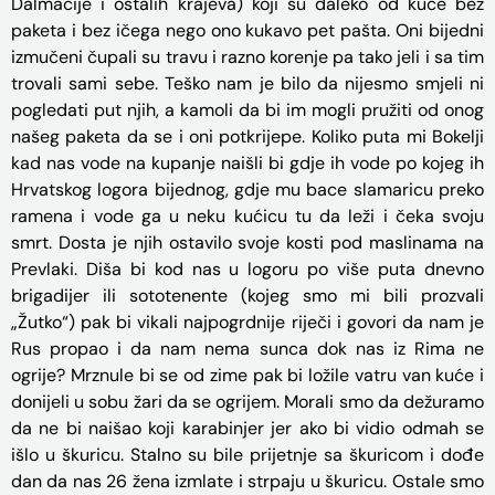
Dalmacije i ostalih krajeva) koji su daleko od kuće bez
paketa i bez ičega nego ono kukavo pet pašta. Oni bijedni
izmučeni čupali su travu i razno korenje pa tako jeli i sa tim
trovali sami sebe. Teško nam je bilo da nijesmo smjeli ni
pogledati put njih, a kamoli da bi im mogli pružiti od onog
našeg paketa da se i oni potkrijepe. Koliko puta mi Bokelji
kad nas vode na kupanje naišli bi gdje ih vode po kojeg ih
Hrvatskog logora bijednog, gdje mu bace slamaricu preko
ramena i vode ga u neku kućicu tu da leži i čeka svoju
smrt. Dosta je njih ostavilo svoje kosti pod maslinama na
Prevlaki. Diša bi kod nas u logoru po više puta dnevno
brigadijer ili sototenente (kojeg smo mi bili prozvali
„Žutko“) pak bi vikali najpogrdnije riječi i govori da nam je
Rus propao i da nam nema sunca dok nas iz Rima ne
ogrije? Mrznule bi se od zime pak bi ložile vatru van kuće i
donijeli u sobu žari da se ogrijem. Morali smo da dežuramo
da ne bi naišao koji karabinjer jer ako bi vidio odmah se
išlo u škuricu. Stalno su bile prijetnje sa škuricom i dođe
dan da nas 26 žena izmlate i strpaju u škuricu. Ostale smo