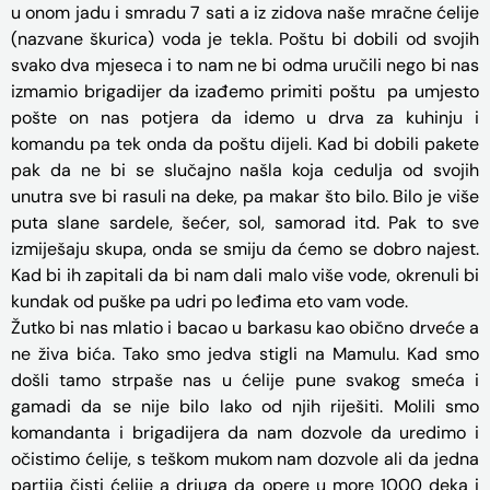
u onom jadu i smradu 7 sati a iz zidova naše mračne ćelije
(nazvane škurica) voda je tekla. Poštu bi dobili od svojih
svako dva mjeseca i to nam ne bi odma uručili nego bi nas
izmamio brigadijer da izađemo primiti poštu pa umjesto
pošte on nas potjera da idemo u drva za kuhinju i
komandu pa tek onda da poštu dijeli. Kad bi dobili pakete
pak da ne bi se slučajno našla koja cedulja od svojih
unutra sve bi rasuli na deke, pa makar što bilo. Bilo je više
puta slane sardele, šećer, sol, samorad itd. Pak to sve
izmiješaju skupa, onda se smiju da ćemo se dobro najest.
Kad bi ih zapitali da bi nam dali malo više vode, okrenuli bi
kundak od puške pa udri po leđima eto vam vode.
Žutko bi nas mlatio i bacao u barkasu kao obično drveće a
ne živa bića. Tako smo jedva stigli na Mamulu. Kad smo
došli tamo strpaše nas u ćelije pune svakog smeća i
gamadi da se nije bilo lako od njih riješiti. Molili smo
komandanta i brigadijera da nam dozvole da uredimo i
očistimo ćelije, s teškom mukom nam dozvole ali da jedna
partija čisti ćelije a driuga da opere u more 1000 deka i