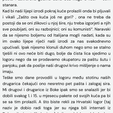
stanara.
Kad bi naši lijepi izrodi pokraj kuće prolazili onda bi pljuvali
i vikali „Zašto ova kuća još ne gori? , ona ne treba da
postoji da se oni zlikovci u njoj šire, nju treba izgorjeti a njih
sve poubijati, oni su razbojnici; oni su komunisti“. Naravski
da se nijesmo boljemu od Italijana mogli nadati, kada su
im ovako lijepe riječi naši izrodi za nas svakodnevno
upućivali. Ipak nijesmo klonuli duhom nego smo se stalno
tješili ni ovo neće biti dugo, bolje da čista lica sjedimo u
logoru nego da se prodavamo okupatoru za paštu šutu i
panjoku, pak da poslije naši drugovi krivo mišljenje o nama
imaju.
Teške smo dane provodili u logoru među stotinu naših
drugarica čekajući ono nesretno pet pašta i zalogaj sira.
Mi drugovi i drugarice iz Boke ipak smo se snalazili jer bi
dobili svakog 1. i 15. u mjesecu pakete od svojih kuća pa bi
se sa tim prolazili. A što biste rekli za Hrvatski logor (taj
naziv je dobio radi toga jer su njega bili internati iz