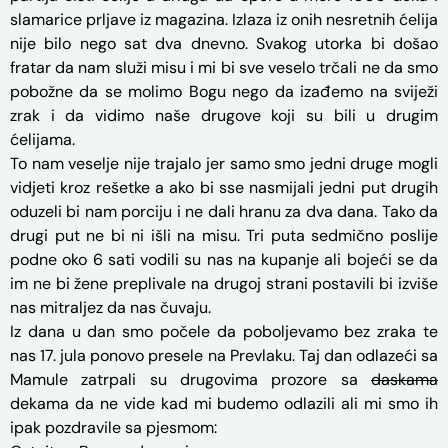
slamarice prljave iz magazina. Izlaza iz onih nesretnih ćelija
nije bilo nego sat dva dnevno. Svakog utorka bi došao
fratar da nam služi misu i mi bi sve veselo trčali ne da smo
pobožne da se molimo Bogu nego da izađemo na sviježi
zrak i da vidimo naše drugove koji su bili u drugim
ćelijama.
To nam veselje nije trajalo jer samo smo jedni druge mogli
vidjeti kroz rešetke a ako bi sse nasmijali jedni put drugih
oduzeli bi nam porciju i ne dali hranu za dva dana. Tako da
drugi put ne bi ni išli na misu. Tri puta sedmično poslije
podne oko 6 sati vodili su nas na kupanje ali bojeći se da
im ne bi žene preplivale na drugoj strani postavili bi izviše
nas mitraljez da nas čuvaju.
Iz dana u dan smo počele da poboljevamo bez zraka te
nas 17. jula ponovo presele na Prevlaku. Taj dan odlazeći sa
Mamule zatrpali su drugovima prozore sa
daskama
dekama da ne vide kad mi budemo odlazili ali mi smo ih
ipak pozdravile sa pjesmom: