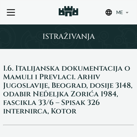
ME
Skip
to
ISTRAŽIVANJA
content
1.6. Italijanska dokumentacija o
Mamuli i Prevlaci. Arhiv
Jugoslavije, Beograd, dosije 3148,
odabir Neđeljka Zorića 1984,
fascikla 33/6 – Spisak 326
internirca, Kotor