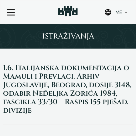
ME
Skip
to
ISTRAŽIVANJA
content
1.6. Italijanska dokumentacija o
Mamuli i Prevlaci. Arhiv
Jugoslavije, Beograd, dosije 3148,
odabir Neđeljka Zorića 1984,
fascikla 33/30 – Raspis 155 pješad.
divizije