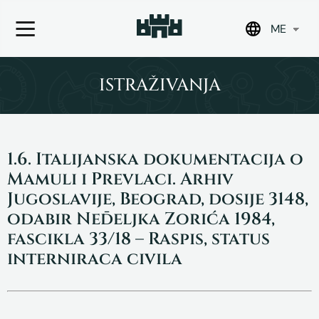
ME
Skip
to
ISTRAŽIVANJA
content
1.6. Italijanska dokumentacija o
Mamuli i Prevlaci. Arhiv
Jugoslavije, Beograd, dosije 3148,
odabir Neđeljka Zorića 1984,
fascikla 33/18 – Raspis, status
interniraca civila