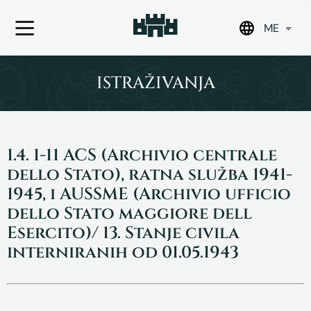
ME
Skip
to
ISTRAŽIVANJA
content
1.4. 1-11 ACS (Archivio centrale
dello Stato), ratna služba 1941-
1945, i AUSSME (Archivio ufficio
dello Stato maggiore dell
Esercito)/ 13. Stanje civila
interniranih od 01.05.1943