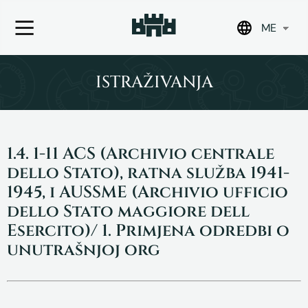
ME
Skip
to
ISTRAŽIVANJA
content
1.4. 1-11 ACS (Archivio centrale
dello Stato), ratna služba 1941-
1945, i AUSSME (Archivio ufficio
dello Stato maggiore dell
Esercito)/ 1. Primjena odredbi o
unutrašnjoj org