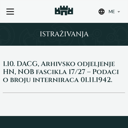
ME
Skip
to
ISTRAŽIVANJA
content
1.10. DACG, Arhivsko odjeljenje
HN, NOB fascikla 17/27 – Podaci
o broju interniraca 01.11.1942.