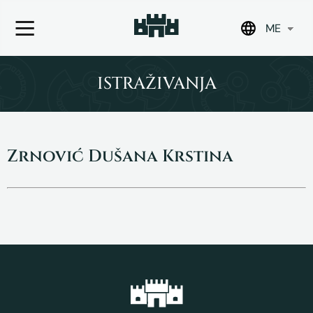
ME
Skip
to
ISTRAŽIVANJA
content
Zrnović Dušana Krstina