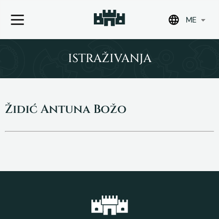
ME
Skip
to
ISTRAŽIVANJA
content
Židić Antuna Božo