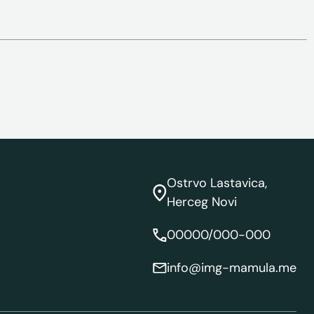
Ostrvo Lastavica,
Herceg Novi
00000/000-000
info@img-mamula.me