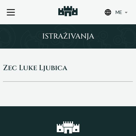
ME
Skip
to
ISTRAŽIVANJA
content
Zec Luke Ljubica