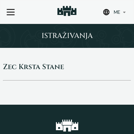
ME
Skip
to
ISTRAŽIVANJA
content
Zec Krsta Stane