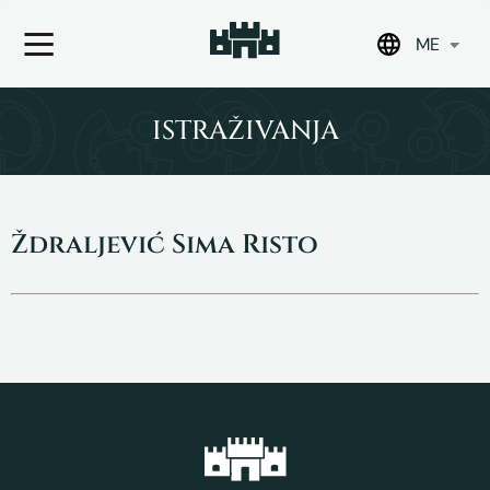
ME
Skip
to
ISTRAŽIVANJA
content
Ždraljević Sima Risto