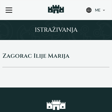
ME
Skip
to
ISTRAŽIVANJA
content
Zagorac Ilije Marija