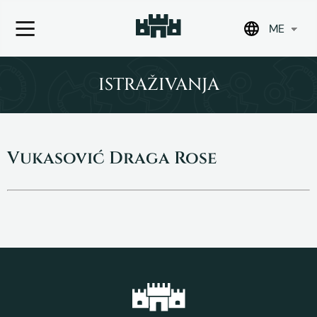
ME
Skip
to
ISTRAŽIVANJA
content
Vukasović Draga Rose