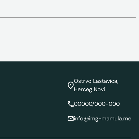
Ostrvo Lastavica,
Herceg Novi
00000/000-000
info@img-mamula.me