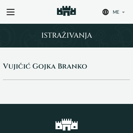
ME
Skip
to
ISTRAŽIVANJA
content
Vujičić Gojka Branko