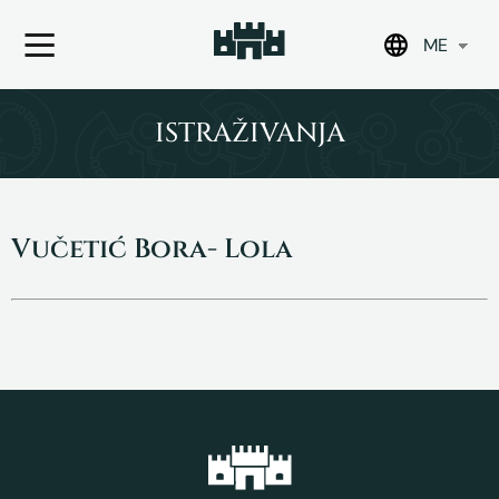
ME
Skip
to
ISTRAŽIVANJA
content
Vučetić Bora- Lola