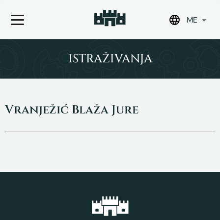
ME
Skip
to
ISTRAŽIVANJA
content
Vranježić Blaža Jure