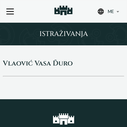
ME
Skip
to
ISTRAŽIVANJA
content
Vlaović Vasa Đuro