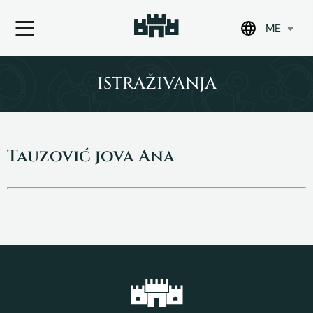
ME
Skip
to
ISTRAŽIVANJA
content
Tauzović jova Ana