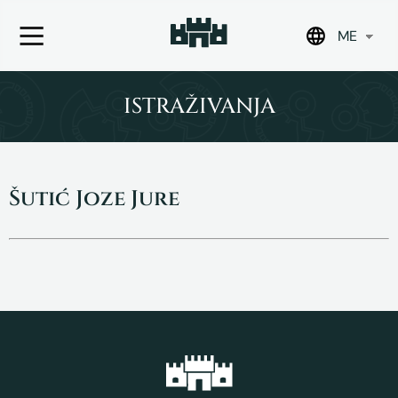
ME
Skip
to
ISTRAŽIVANJA
content
Šutić Joze Jure