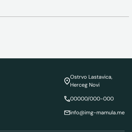
Ostrvo Lastavica,
Herceg Novi
00000/000-000
info@img-mamula.me