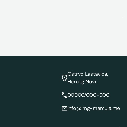
Ostrvo Lastavica,
Herceg Novi
00000/000-000
info@img-mamula.me