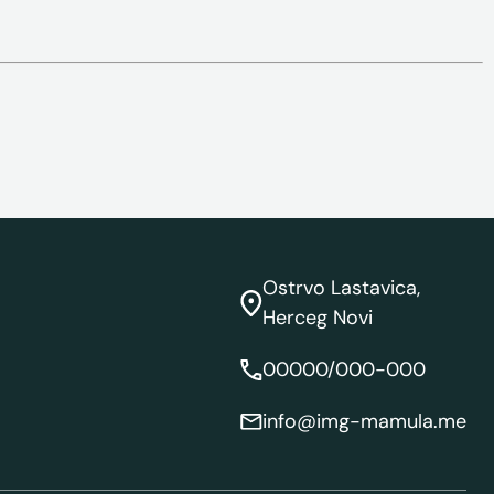
Ostrvo Lastavica,
Herceg Novi
00000/000-000
info@img-mamula.me