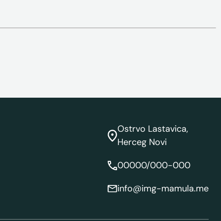
Ostrvo Lastavica,
Herceg Novi
00000/000-000
info@img-mamula.me