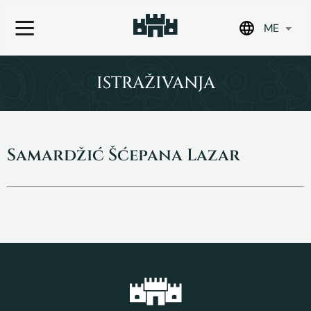
ME
Skip
to
ISTRAŽIVANJA
content
Samardžić Šćepana Lazar