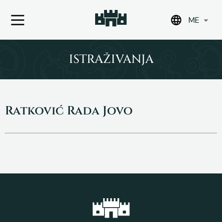
ME
Skip
to
ISTRAŽIVANJA
content
Ratković Rada Jovo