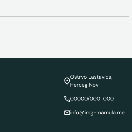
Ostrvo Lastavica,
Herceg Novi
00000/000-000
info@img-mamula.me