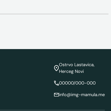
Ostrvo Lastavica,
Herceg Novi
00000/000-000
info@img-mamula.me