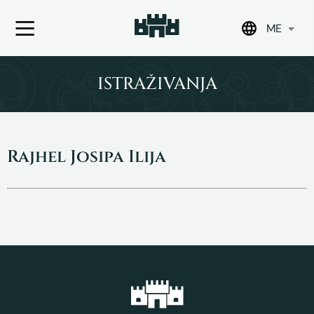
ME
Skip
to
ISTRAŽIVANJA
content
Rajhel Josipa Ilija