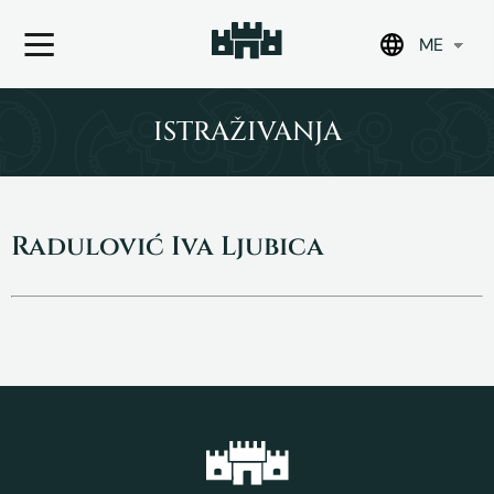
ME
Skip
to
ISTRAŽIVANJA
content
Radulović Iva Ljubica