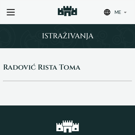
ME
Skip
to
ISTRAŽIVANJA
content
Radović Rista Toma