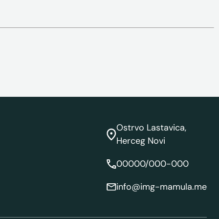
Ostrvo Lastavica,
Herceg Novi
00000/000-000
info@img-mamula.me