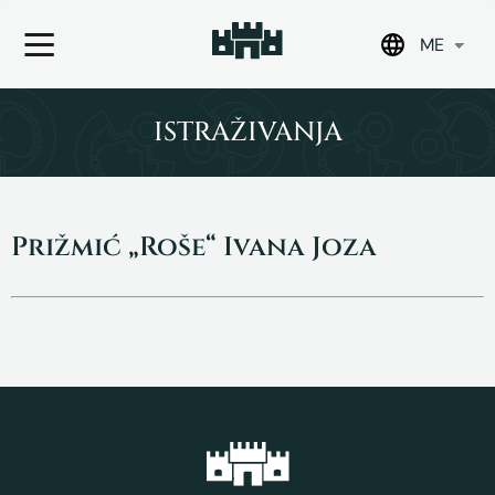
ME
Skip
to
ISTRAŽIVANJA
content
Prižmić „Roše“ Ivana Joza