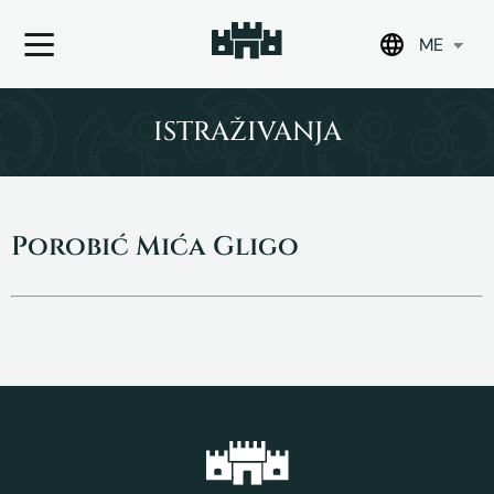
ME
Skip
to
ISTRAŽIVANJA
content
Porobić Mića Gligo