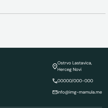
Ostrvo Lastavica,
Herceg Novi
00000/000-000
info@img-mamula.me