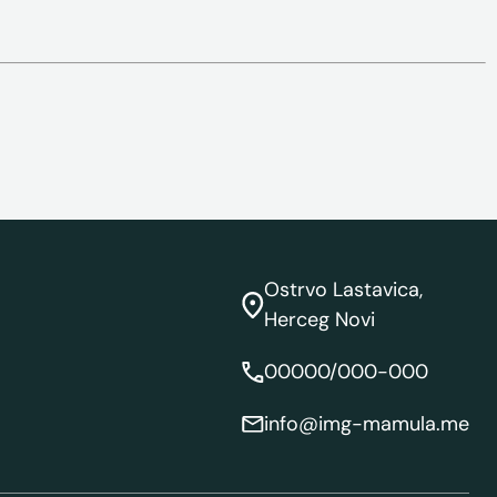
Ostrvo Lastavica,
Herceg Novi
00000/000-000
info@img-mamula.me