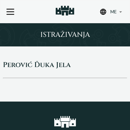
ME
Skip
to
ISTRAŽIVANJA
content
Perović Đuka Jela