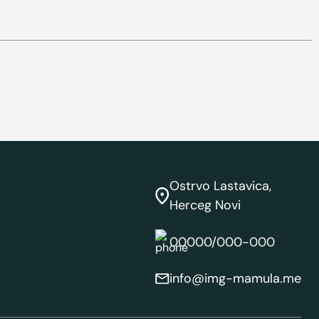
Ostrvo Lastavica,
Herceg Novi
00000/000-000
info@img-mamula.me