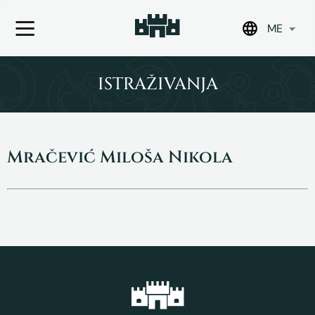
ME
Skip
to
ISTRAŽIVANJA
content
Mračević Miloša Nikola