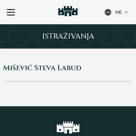
ME
Skip
to
ISTRAŽIVANJA
content
Mišević Steva Labud