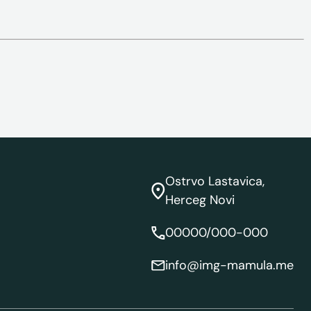
Ostrvo Lastavica,
Herceg Novi
00000/000-000
info@img-mamula.me