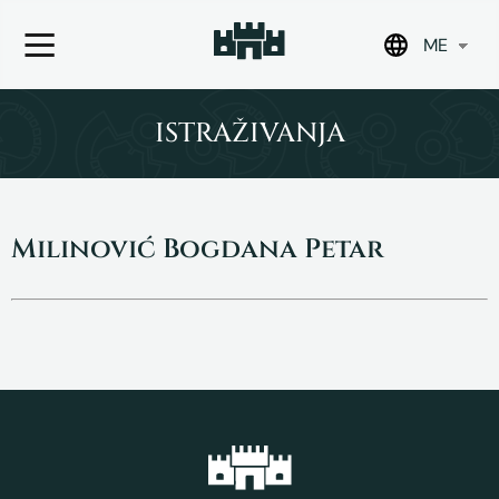
ME
Skip
to
ISTRAŽIVANJA
content
Milinović Bogdana Petar