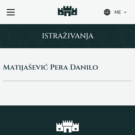
ME
Skip
to
ISTRAŽIVANJA
content
Matijašević Pera Danilo