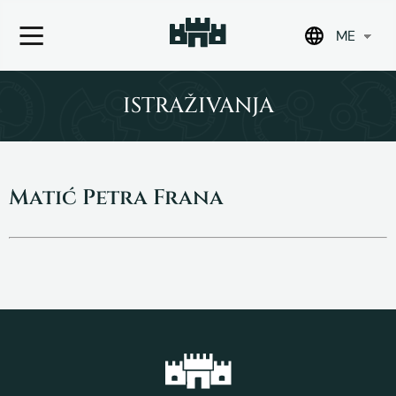
ME
Skip
to
ISTRAŽIVANJA
content
Matić Petra Frana