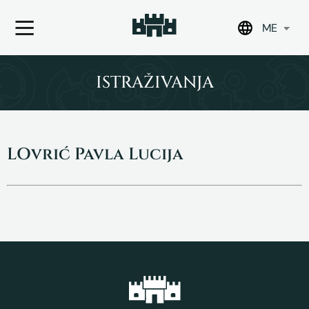
ME
Skip
to
ISTRAŽIVANJA
content
LOvrić Pavla Lucija