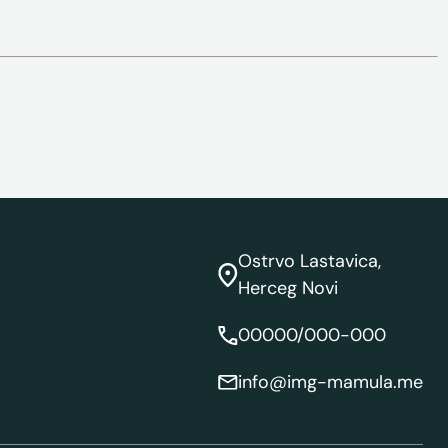
Ostrvo Lastavica,
Herceg Novi
00000/000-000
info@img-mamula.me