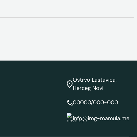
Ostrvo Lastavica,
Herceg Novi
00000/000-000
info@img-mamula.me